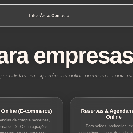
Início
Áreas
Contacto
ara empresas
pecialistas em experiências online premium e convers
 Online (E-commerce)
Reservas & Agendam
Online
iências de compra modernas,
Para salões, barbearias, ce
ormance, SEO e integrações
desportivos, clubes de padel e